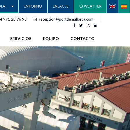
IA
ENTORNO
ENLACES
WEATHER
4 971 28 96 93
recepcion@portdemallorca.com
SERVICIOS
EQUIPO
CONTACTO