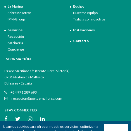
La Marina
Equipo
Sobre nosotros
Nuestro equipo
IPM-Group
Trabaja con nosotros
Servicios
Instalaciones
Recepción
Contacto
Marineria
Concierge
INFORMACIÓN
Paseo Marítimo s/n (frente Hotel Victoria)
07014 Palma de Mallorca
Baleares - España
+34 971 289 693
recepcion@portdemallorca.com
STAY CONNECTED
Usamos cookies para ofrecer nuestros servicios, optimizar la