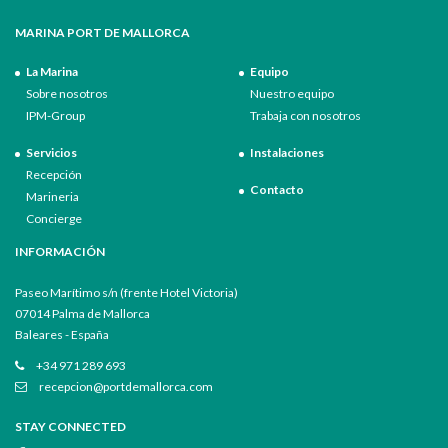
MARINA PORT DE MALLORCA
La Marina
Equipo
Sobre nosotros
Nuestro equipo
IPM-Group
Trabaja con nosotros
Servicios
Instalaciones
Recepción
Contacto
Marineria
Concierge
INFORMACIÓN
Paseo Marítimo s/n (frente Hotel Victoria)
07014 Palma de Mallorca
Baleares - España
+34 971 289 693
recepcion@portdemallorca.com
STAY CONNECTED