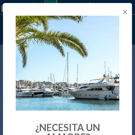
+34 971 289 693
×
Reserva online
¿NECESITA UN