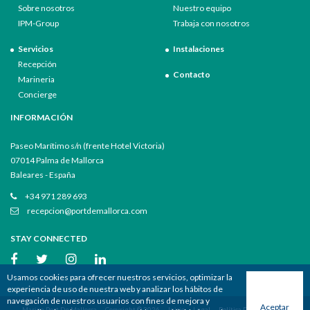
Sobre nosotros
Nuestro equipo
IPM-Group
Trabaja con nosotros
Servicios
Instalaciones
Recepción
Contacto
Marineria
Concierge
INFORMACIÓN
Paseo Marítimo s/n (frente Hotel Victoria)
07014 Palma de Mallorca
Baleares - España
+34 971 289 693
recepcion@portdemallorca.com
STAY CONNECTED
Usamos cookies para ofrecer nuestros servicios, optimizar la
experiencia de uso de nuestra web y analizar los hábitos de
navegación de nuestros usuarios con fines de mejora y
Aceptar
Marina Port De Mallorca
Copyright © 2026
Inicio
Legal
Política De Privacidad