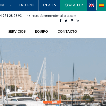
IA
ENTORNO
ENLACES
WEATHER
4 971 28 96 93
recepcion@portdemallorca.com
SERVICIOS
EQUIPO
CONTACTO