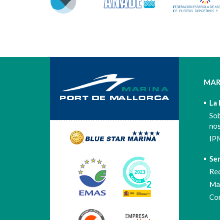
MAR
La
So
no
IP
Ser
Re
Mar
Co