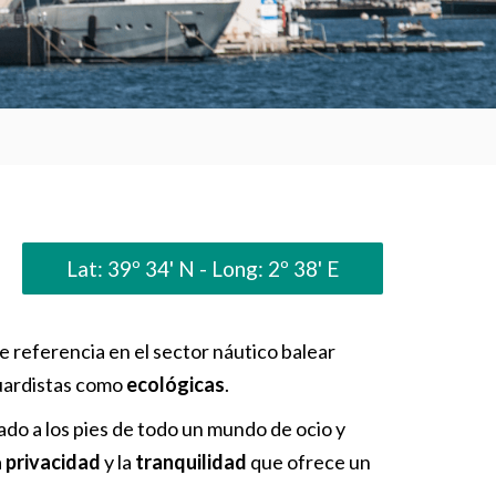
Lat: 39º 34' N - Long: 2º 38' E
e referencia en el sector náutico balear
guardistas como
ecológicas
.
ado a los pies de todo un mundo de ocio y
a
privacidad
y la
tranquilidad
que ofrece un