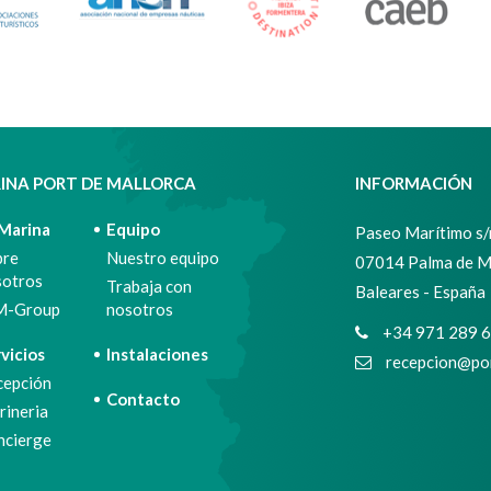
INA PORT DE MALLORCA
INFORMACIÓN
 Marina
Equipo
Paseo Marítimo s/n
bre
Nuestro equipo
07014 Palma de M
sotros
Trabaja con
Baleares - España
M-Group
nosotros
+34 971 289 
vicios
Instalaciones
recepcion@por
cepción
Contacto
ineria
ncierge