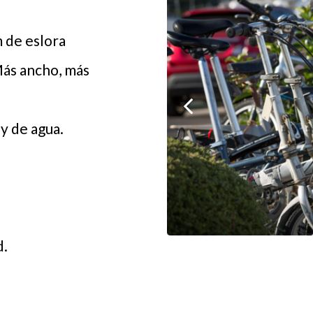
 de eslora
Más ancho, más
 y de agua.
d.