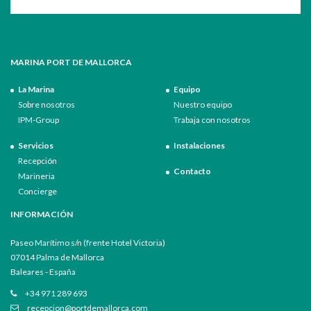
MARINA PORT DE MALLORCA
La Marina
Equipo
Sobre nosotros
Nuestro equipo
IPM-Group
Trabaja con nosotros
Servicios
Instalaciones
Recepción
Contacto
Marineria
Concierge
INFORMACIÓN
Paseo Marítimo s/n (frente Hotel Victoria)
07014 Palma de Mallorca
Baleares - España
+34 971 289 693
recepcion@portdemallorca.com